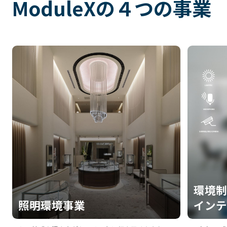
M
o
d
u
l
e
X
の
４
つ
の
事
業
環境制
照明環境事業
インテ