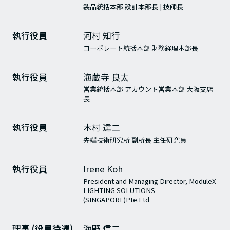
製品統括本部 設計本部長 | 技師長
執行役員
河村 知行
コーポレート統括本部 財務経理本部長
執行役員
海蔵寺 良太
営業統括本部 アカウント営業本部 大阪支店
長
執行役員
木村 達二
先端技術研究所 副所長 主任研究員
執行役員
Irene Koh
President and Managing Director, ModuleX
LIGHTING SOLUTIONS
(SINGAPORE)Pte.Ltd
理事 (役員待遇)
海野 信二