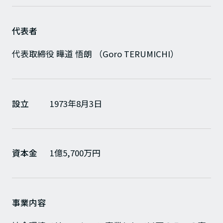
プロダクトポートフォリオ
代表者
代表取締役 曄道 悟朗 （Goro TERUMICHI）
コーポレートメッセージ
企業情報
設立
1973年8月3日
ModuleXクロニクル
資本金
1億5,700万円
会社概要
事業所所在地
事業内容
ニュース