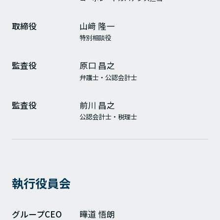
取締役
山﨑 隆一
特別相談役
監査役
原口 昌之
弁護士・公認会計士
監査役
前川 昌之
公認会計士・税理士
執行役員会
グループCEO
曄道 悟朗