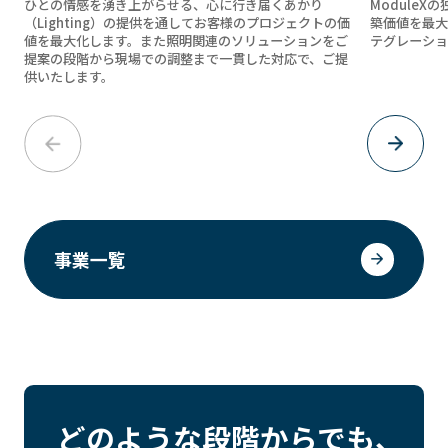
ひとの情感を湧き上がらせる、心に行き届くあかり
Module
（Lighting）の提供を通してお客様のプロジェクトの価
築価値を最大
値を最大化します。また照明関連のソリューションをご
テグレーショ
提案の段階から現場での調整まで一貫した対応で、ご提
供いたします。
事業一覧
どのような段階からでも
、