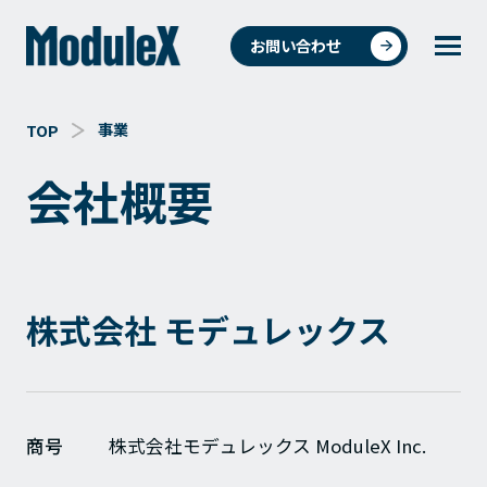
お問い合わせ
事業
TOP
統合環境ソリューションについて
会
社
概
要
4つの事業
株式会社 モデュレックス
事例紹介
商品・データ検索
商号
株式会社モデュレックス ModuleX Inc.