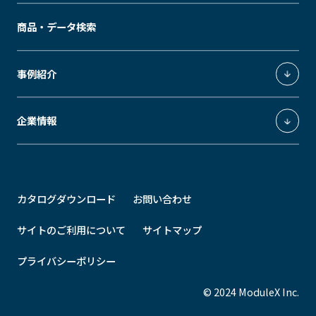
エクスペリエンスデザイン事業
ModuleX
商品・データ検索
エネルギーソリューション事業
MUSEUM
SLEEK
GRID
MODS
ModuleX MOUNTINGS
事例紹介
Downlight
Spotlight
GRID fineliner
ModuleX CONTROLS
医療施設・公共施設
企業情報
ModuleX MOTIF
ホテル・飲食店
STEEL
BAMBOO
STAND
ショップライティング
ModuleXクロニクル
オフィス
会社概要
カタログダウンロード
お問い合わせ
住宅
事業所所在地
その他
最新情報
サイトのご利用について
サイトマップ
プライバシーポリシー
© 2024 ModuleX Inc.