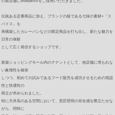
の新店舗にModuleX®をご採用いただきました。
伝統ある定番商品に加え、ブランドの核である七味の素材=「ス
採用情報
カタログダウンロード
パイス」を
再構築したカレーパンなどの限定商品を打ち出し、新たな魅力を
お問い合わせ
サイトのご利用について
日常の体験
サイトマップ
プライバシーポリシー
として広く発信するショップです。
新築ショッピングモール内のテナントとして、他店舗に埋もれな
い象徴性を確保
しつつ、初めての試みであるフード販売を成功させるための視認
性と快適性の
両立が求められました。
特に天井高のある空間において、意匠照明の存在感を際立たせな
がら、同時に