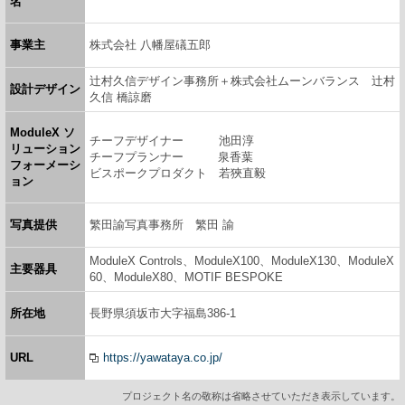
名
事業主
株式会社 八幡屋礒五郎
辻村久信デザイン事務所＋株式会社ムーンバランス 辻村
設計デザイン
久信 橋諒磨
ModuleX ソ
チーフデザイナー 池田淳
リューション
チーフプランナー 泉香葉
フォーメーシ
ビスポークプロダクト 若狹直毅
ョン
写真提供
繁田諭写真事務所 繁田 諭
ModuleX Controls、ModuleX100、ModuleX130、ModuleX
主要器具
60、ModuleX80、MOTIF BESPOKE
所在地
長野県須坂市大字福島386-1
URL
https://yawataya.co.jp/
プロジェクト名の敬称は省略させていただき表示しています。