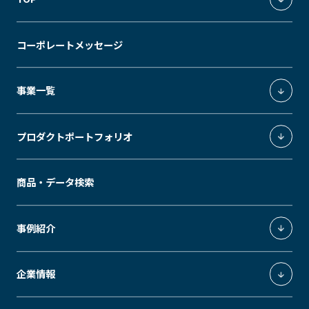
統合環境ソリューション
コーポレートメッセージ
独創の価値軸
事業一覧
照明環境事業
プロダクトポートフォリオ
環境制御システムインテグレーション事業
エクスペリエンスデザイン事業
ModuleX
商品・データ検索
エネルギーソリューション事業
MUSEUM
SLEEK
GRID
MODS
ModuleX MOUNTINGS
事例紹介
Downlight
Spotlight
GRID fineliner
ModuleX CONTROLS
医療施設・公共施設
企業情報
ModuleX MOTIF
ホテル・飲食店
STEEL
BAMBOO
STAND