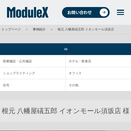
お問い合わせ
トップページ
＞
事例紹介
＞
根元 八幡屋礒五郎 イオンモール須坂店
統合環境ソリューションについて
All
医療施設・公共施設
ホテル・飲食店
4つの事業
ショップライティング
オフィス
住宅
その他
事例紹介
根元 八幡屋礒五郎 イオンモール須坂店 様
商品・データ検索