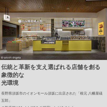
プロダクトポートフォリオ
コーポレートメッセージ
企業情報
ModuleXクロニクル
伝統と革新を支え選ばれる店舗を創る
象徴的な
会社概要
光環境
事業所所在地
長野県須坂市のイオンモール須坂に出店された「根元 八幡屋礒
五郎」
ニュース