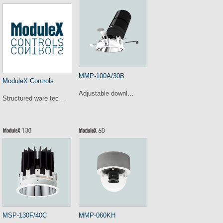
MMP-100A/30B
ModuleX Controls
Adjustable downl…
Structured ware tec…
MSP-130F/40C
MMP-060KH